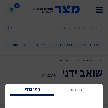
0
מוצרים חמים
נופש ותיירות
קולינריה
מופעי מוזיקה
עמוד הבית
>
שואבי אבק
>
שואב ידני
שואב ידני
0 תוצאות
התחברות
הרשמה
מיון לפי:
סינון