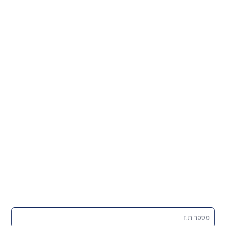
מספר ת.ז