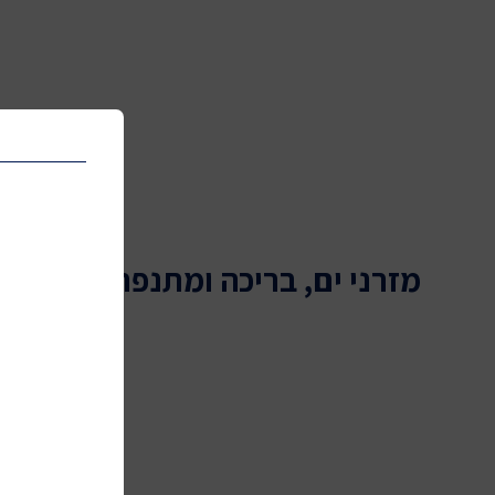
מסעדות וקולינריה
הטבות נופש
OutletZone
אופנה ביוטי ופארם
מזרני ים, בריכה ומתנפחי מים
מופעים, הצגות ופסטיבלים