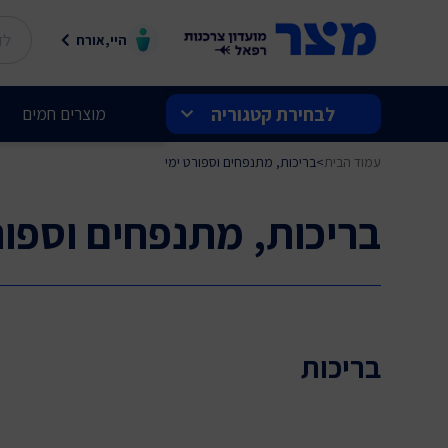
היי,אורח
לבחירת קטגוריה
מוצרים חמים
עמוד הבית
>
בריכות, מתנפחים וספורט ימי
בלעדי למצר
בריכות, מתנפחים וספור
שוברים ותווי קנייה
מצר מחירי השקה
הטבות בנתב"ג
בריכות
חשמל ואלקטרוניקה
לבית ולמשפחה