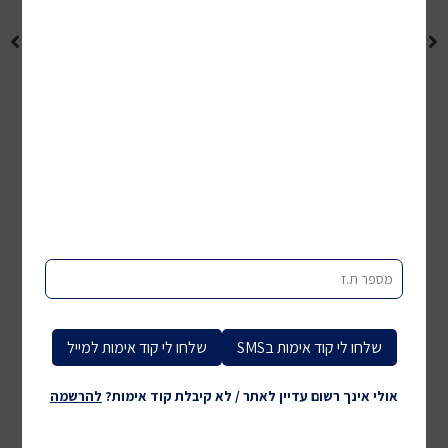
מספר ת.ז
לכל המוצרים
שלחו לי קוד אימות בSMS
שלחו לי קוד אימות למייל
אולי אינך רשום עדיין לאתר / לא קיבלת קוד אימות?
להרשמה
שעונים חכמים, ספורט ומדי דופק