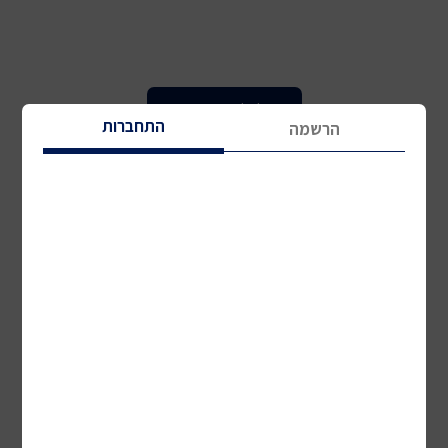
לכל המוצרים
התחברות
הרשמה
אופני כושר וספינינג