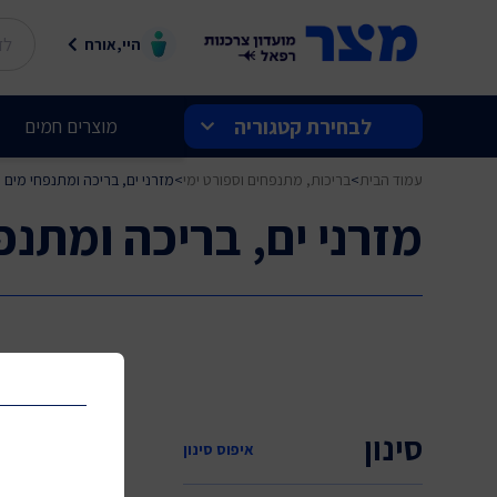
היי,אורח
לבחירת קטגוריה
מוצרים חמים
עמוד הבית
>
בריכות, מתנפחים וספורט ימי
>
מזרני ים, בריכה ומתנפחי מים
בלעדי למצר
מזרני ים, בריכה ומתנפ
שוברים ותווי קנייה
מצר מחירי השקה
הטבות בנתב"ג
חשמל ואלקטרוניקה
סינון
איפוס סינון
לבית ולמשפחה