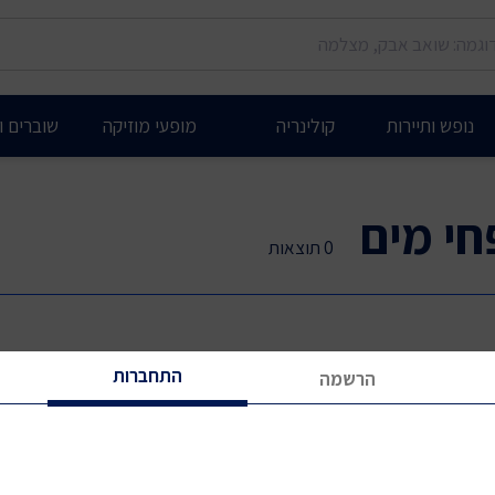
נופש ותיירות
קולינריה
מופעי מוזיקה
שוברים ות
חי מים
0 תוצאות
התחברות
הרשמה