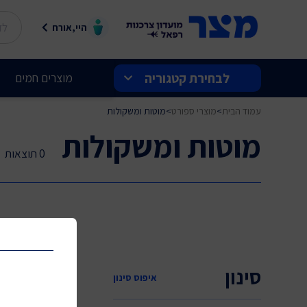
היי,אורח
לבחירת קטגוריה
מוצרים חמים
עמוד הבית
>
מוצרי ספורט
>
מוטות ומשקולות
בלעדי למצר
מוטות ומשקולות
שוברים ותווי קנייה
0 תוצאות
מצר מחירי השקה
הטבות בנתב"ג
חשמל ואלקטרוניקה
סינון
איפוס סינון
לבית ולמשפחה