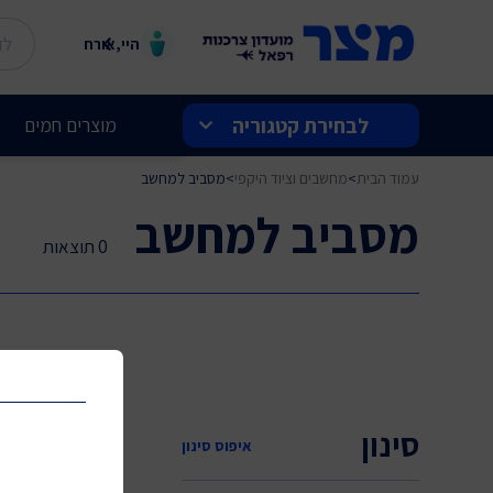
היי,אורח
לבחירת קטגוריה
מוצרים חמים
עמוד הבית
>
מחשבים וציוד היקפי
>
מסביב למחשב
בלעדי למצר
מסביב למחשב
שוברים ותווי קנייה
0 תוצאות
מצר מחירי השקה
הטבות בנתב"ג
חשמל ואלקטרוניקה
סינון
איפוס סינון
לבית ולמשפחה