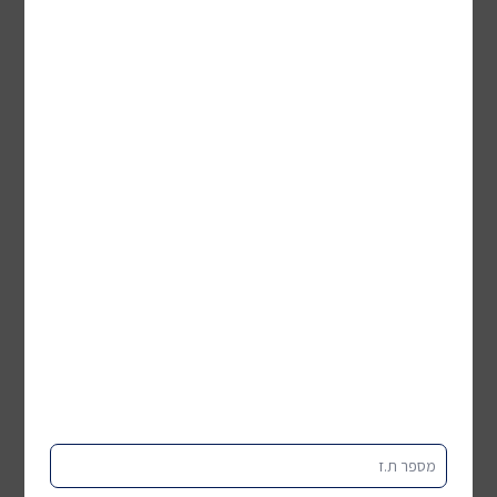
מספר ת.ז