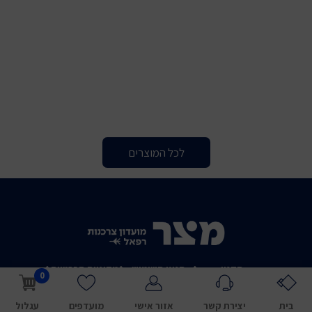
לכל המוצרים
תקנון
תנאי השימוש
מדיניות הפרטיות
0
מדיניות ביטולים
הצהרת נגישות
ביטול עסקה / צור קשר
אתר זה הוא אתר חיצוני המופעל על ידי היי ביז בע״מ ובאחריותו הבלעדית
בית
יצירת קשר
אזור אישי
מועדפים
עגלול